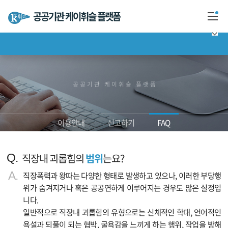
공공기관 케이휘슬 플랫폼
케이휘슬은?
공공기관 케이휘슬 플랫폼
신고하기
결과확인
이용안내
신고하기
FAQ
포상금 수령
직장내 괴롭힘의
범위
는요?
안심신고·자문센터
직장폭력과 왕따는 다양한 형태로 발생하고 있으나, 이러한 부당행
Q & A
위가 숨겨지거나 혹은 공공연하게 이루어지는 경우도 많은 실정입
니다.
일반적으로 직장내 괴롭힘의 유형으로는 신체적인 학대, 언어적인
욕설과 되풀이 되는 협박, 굴욕감을 느끼게 하는 행위, 작업을 방해