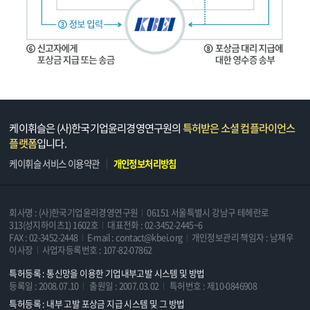
케이휘슬은 (사)한국기업윤리경영연구원의
특허받은 소셜 컴플라이언스
플랫폼
입니다.
케이휘슬 서비스 이용약관
개인정보처리방침
회사명 : (사)한국기업윤리경영연구원
06151 서울특별시 강남구 테헤란로
313(성지하이츠1) 1602호
대표전화 : 02-3452-2445~6
FAX : 02-3452-2448
E-mail : contact@kbei.org
개인정보관리 책임자 : 남재우
이사장
사업자등록번호 : 107-82-07862
특허등록 : 통신망을 이용한 기업내부고발 시스템 및 방법
등록일 : 2008.07.10
출원일 : 2007.03.02
특허번호 : 제10-0846908
특허등록 : 내부 고발 포상금 지급 시스템 및 그 방법